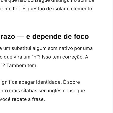
z é que não consegue distinguir o som de
ir melhor. É questão de isolar o elemento
razo — e depende de foco
a um substitui algum som nativo por uma
vo que vira um “h”? Isso tem correção. A
 “t”? Também tem.
gnifica apagar identidade. É sobre
anto mais sílabas seu inglês consegue
ocê repete a frase.