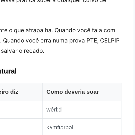
essa prática supera qualquer curso de
nte o que atrapalha. Quando você fala com
to. Quando você erra numa prova PTE, CELPIP
salvar o recado.
tural
iro diz
Como deveria soar
wérl:d
kʌmftərbəl