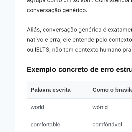
agrupa como um só som. Consistência n
conversação genérico.
Aliás, conversação genérica é exatame
nativo e erra, ele entende pelo contex
ou IELTS, não tem contexto humano pra 
Exemplo concreto de erro estru
Palavra escrita
Como o brasile
world
wórrld
comfortable
comfórtável