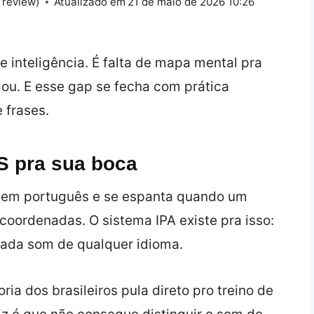
 review)
Atualizado em
21 de maio de 2026 10:26
e inteligência. É falta de mapa mental pra
ou. E esse gap se fecha com prática
 frases.
S pra sua boca
s em português e se espanta quando um
oordenadas. O sistema IPA existe pra isso:
cada som de qualquer idioma.
ia dos brasileiros pula direto pro treino de