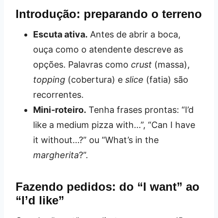
Introdução: preparando o terreno
Escuta ativa.
Antes de abrir a boca,
ouça como o atendente descreve as
opções. Palavras como
crust
(massa),
topping
(cobertura) e
slice
(fatia) são
recorrentes.
Mini‑roteiro.
Tenha frases prontas: “I’d
like a medium pizza with…”, “Can I have
it without…?” ou “What’s in the
margherita
?”.
Fazendo pedidos: do “I want” ao
“I’d like”