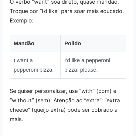
O verbo “want” soa direto, quase mandão.
Troque por “I’d like” para soar mais educado.
Exemplo:
Mandão
Polido
I want a
I’d like a pepperoni
pepperoni pizza.
pizza, please.
Se quiser personalizar, use “with” (com) e
“without” (sem). Atenção ao “extra”: “extra
cheese” (queijo extra) pode ser cobrado a
mais.