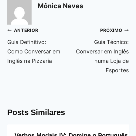
Mônica Neves
Navegação
ANTERIOR
PRÓXIMO
de
Guia Definitivo:
Guia Técnico:
Post
Como Conversar em
Conversar em Inglês
Inglês na Pizzaria
numa Loja de
Esportes
Posts Similares
Verbos Modais IV: Domine o Português c