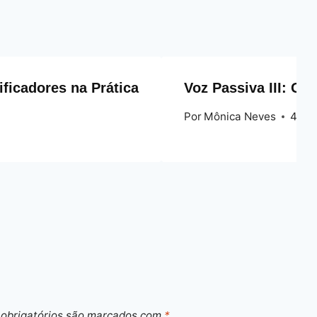
ficadores na Prática
Voz Passiva III: Gu
Por
Mônica Neves
4 de
obrigatórios são marcados com
*