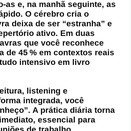
‑as e, na manhã seguinte, as
ápido. O cérebro cria o
ra deixa de ser “estranha” e
epertório ativo. Em duas
avras que você reconhece
a de 45 % em contextos reais
udo intensivo em livro
itura, listening e
forma integrada, você
nheço”. A prática diária torna
imediato, essencial para
uniões de trabalho.