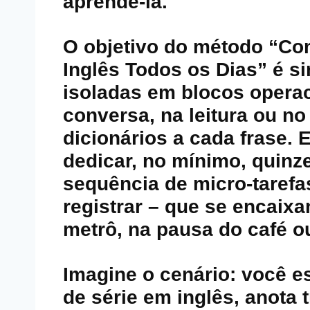
aprendê‑la.
O objetivo do método “Co
Inglês Todos os Dias” é s
isoladas em blocos opera
conversa, na leitura ou no
dicionários a cada frase. E
dedicar, no mínimo, quinz
sequência de micro‑tarefas 
registrar – que se encaixa
metrô, na pausa do café o
Imagine o cenário: você e
de série em inglês, anota 