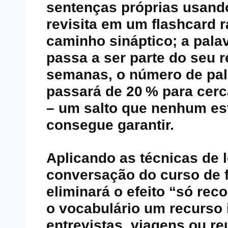
sentenças próprias usando
revisita em um flashcard r
caminho sináptico; a palav
passa a ser parte do seu r
semanas, o número de pal
passará de 20 % para cerc
– um salto que nenhum est
consegue garantir.
Aplicando as técnicas de le
conversação do curso de 
eliminará o efeito “só reco
o vocabulário um recurso 
entrevistas, viagens ou re