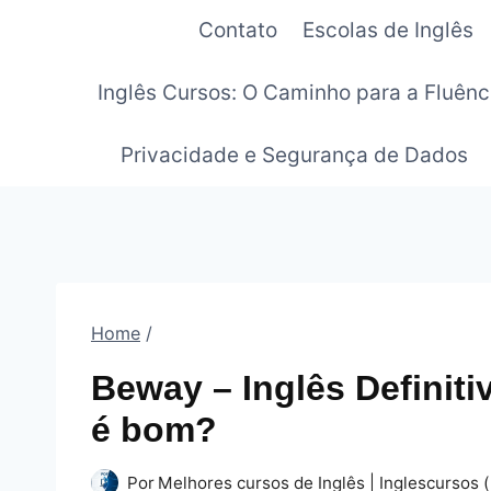
Pular
Contato
Escolas de Inglês
para
o
Inglês Cursos: O Caminho para a Fluênc
Conteúdo
Privacidade e Segurança de Dados
Home
/
Beway – Inglês Definit
é bom?
Por
Melhores cursos de Inglês | Inglescursos (