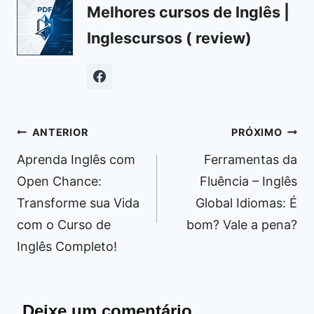
Melhores cursos de Inglês |
Inglescursos ( review)
Navegação
ANTERIOR
PRÓXIMO
de
Aprenda Inglês com
Ferramentas da
Post
Open Chance:
Fluência – Inglês
Transforme sua Vida
Global Idiomas: É
com o Curso de
bom? Vale a pena?
Inglês Completo!
Deixe um comentário