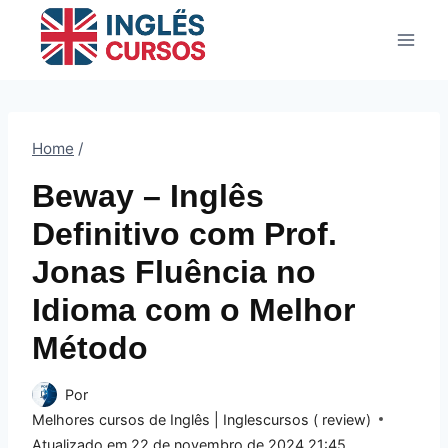
Pular
para
o
Conteúdo
Home
/
Beway – Inglês
Definitivo com Prof.
Jonas Fluência no
Idioma com o Melhor
Método
Por
Melhores cursos de Inglês | Inglescursos ( review)
Atualizado em
22 de novembro de 2024 21:45