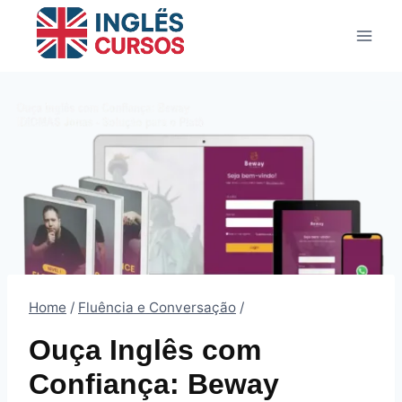
Pular
para
o
Conteúdo
Home
/
Fluência e Conversação
/
Ouça Inglês com
Confiança: Beway