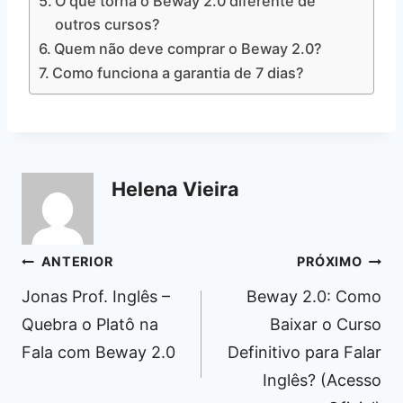
O que torna o Beway 2.0 diferente de
outros cursos?
Quem não deve comprar o Beway 2.0?
Como funciona a garantia de 7 dias?
Helena Vieira
Navegação
ANTERIOR
PRÓXIMO
de
Jonas Prof. Inglês –
Beway 2.0: Como
Post
Quebra o Platô na
Baixar o Curso
Fala com Beway 2.0
Definitivo para Falar
Inglês? (Acesso