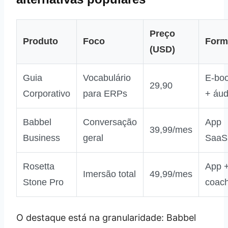
Preço
Produto
Foco
Form
(USD)
Guia
Vocabulário
E‑bo
29,90
Corporativo
para ERPs
+ áud
Babbel
Conversação
App
39,99/mes
Business
geral
SaaS
Rosetta
App 
Imersão total
49,99/mes
Stone Pro
coach
O destaque está na granularidade: Babbel