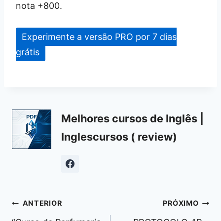
nota +800.
Experimente a versão PRO por 7 dias
grátis
Melhores cursos de Inglês |
Inglescursos ( review)
Navegação
ANTERIOR
PRÓXIMO
de