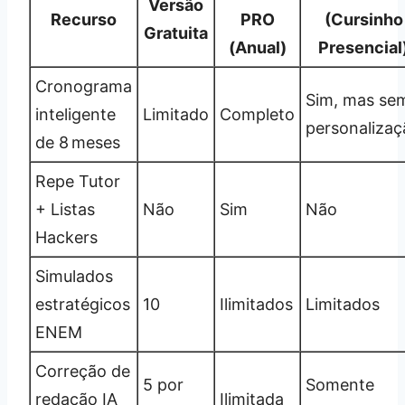
Versão
Recurso
PRO
(Cursinho
Gratuita
(Anual)
Presencial
Cronograma
Sim, mas se
inteligente
Limitado
Completo
personalizaç
de 8 meses
Repe Tutor
+ Listas
Não
Sim
Não
Hackers
Simulados
estratégicos
10
Ilimitados
Limitados
ENEM
Correção de
5 por
Somente
redação IA
Ilimitada