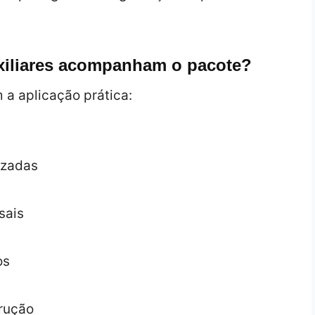
uxiliares acompanham o pacote?
a aplicação prática:
izadas
sais
os
trução