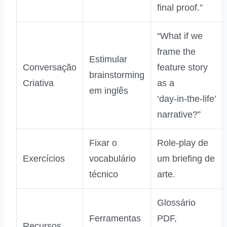
final proof.”
“What if we
frame the
Estimular
Conversação
feature story
brainstorming
Criativa
as a
em inglês
‘day‑in‑the‑life’
narrative?”
Fixar o
Role‑play de
Exercícios
vocabulário
um briefing de
técnico
arte.
Glossário
Ferramentas
PDF,
Recursos