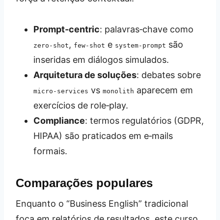
Prompt‑centric
: palavras‑chave como
,
e
são
zero‑shot
few‑shot
system‑prompt
inseridas em diálogos simulados.
Arquitetura de soluções
: debates sobre
vs
aparecem em
micro‑services
monolith
exercícios de role‑play.
Compliance
: termos regulatórios (GDPR,
HIPAA) são praticados em e‑mails
formais.
Comparações populares
Enquanto o “Business English” tradicional
foca em relatórios de resultados, este curso