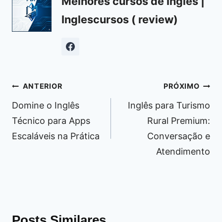
Melhores cursos de Inglês |
Inglescursos ( review)
Navegação
ANTERIOR
PRÓXIMO
de
Domine o Inglês
Inglês para Turismo
Post
Técnico para Apps
Rural Premium:
Escaláveis na Prática
Conversação e
Atendimento
Posts Similares