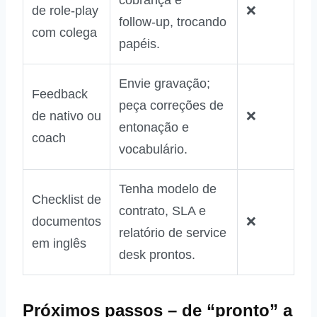
cobrança e
de role‑play
❌
follow‑up, trocando
com colega
papéis.
Envie gravação;
Feedback
peça correções de
de nativo ou
❌
entonação e
coach
vocabulário.
Tenha modelo de
Checklist de
contrato, SLA e
documentos
❌
relatório de service
em inglês
desk prontos.
Próximos passos – de “pronto” a