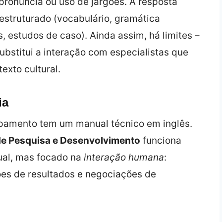
 pronúncia ou uso de jargões. A resposta
struturado (vocabulário, gramática
s, estudos de caso). Ainda assim, há limites –
ubstitui a interação com especialistas que
xto cultural.
ia
ipamento tem um manual técnico em inglês.
de Pesquisa e Desenvolvimento
funciona
ual, mas focado na
interação humana
:
ões de resultados e negociações de