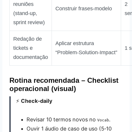
reuniões
2
Construir frases‑modelo
(stand‑up,
se
sprint review)
Redação de
Aplicar estrutura
tickets e
1 
“Problem‑Solution‑Impact”
documentação
Rotina recomendada – Checklist
operacional (visual)
⚡️
Check‑daily
Revisar 10 termos novos no
.
Vocab
Ouvir 1 áudio de caso de uso (5‑10