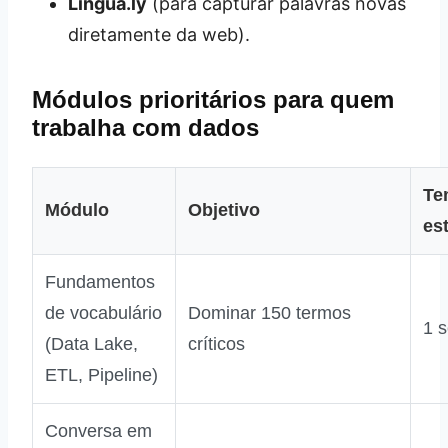
Lingua.ly
(para capturar palavras novas
diretamente da web).
Módulos prioritários para quem
trabalha com dados
Te
Módulo
Objetivo
es
Fundamentos
de vocabulário
Dominar 150 termos
1 
(Data Lake,
críticos
ETL, Pipeline)
Conversa em