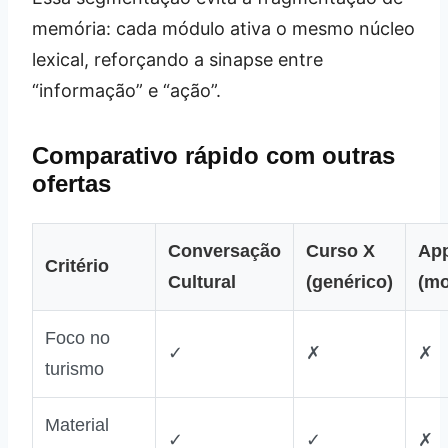
memória: cada módulo ativa o mesmo núcleo
lexical, reforçando a sinapse entre
“informação” e “ação”.
Comparativo rápido com outras
ofertas
Conversação
Curso X
Ap
Critério
Cultural
(genérico)
(mo
Foco no
✓
✗
✗
turismo
Material
✓
✓
✗