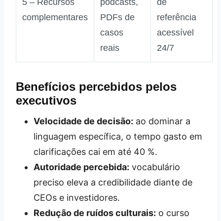
5 – Recursos
podcasts,
de
complementares
PDFs de
referência
casos
acessível
reais
24/7
Benefícios percebidos pelos
executivos
Velocidade de decisão:
ao dominar a
linguagem específica, o tempo gasto em
clarificações cai em até 40 %.
Autoridade percebida:
vocabulário
preciso eleva a credibilidade diante de
CEOs e investidores.
Redução de ruídos culturais:
o curso