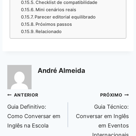
Checklist de compatibilidade
Mini cenários reais
Parecer editorial equilibrado
Próximos passos
Relacionado
André Almeida
Navegação
ANTERIOR
PRÓXIMO
de
Guia Definitivo:
Guia Técnico:
Post
Como Conversar em
Conversar em Inglês
Inglês na Escola
em Eventos
Internacionais