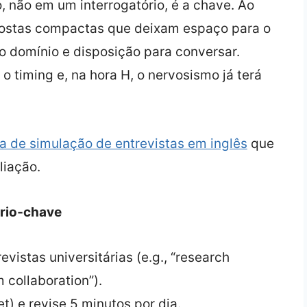
, não em um interrogatório, é a chave. Ao
espostas compactas que deixam espaço para o
o domínio e disposição para conversar.
o timing e, na hora H, o nervosismo já terá
a de simulação de entrevistas em inglês
que
liação.
ário‑chave
vistas universitárias (e.g., “research
m collaboration”).
et) e revise 5 minutos por dia.