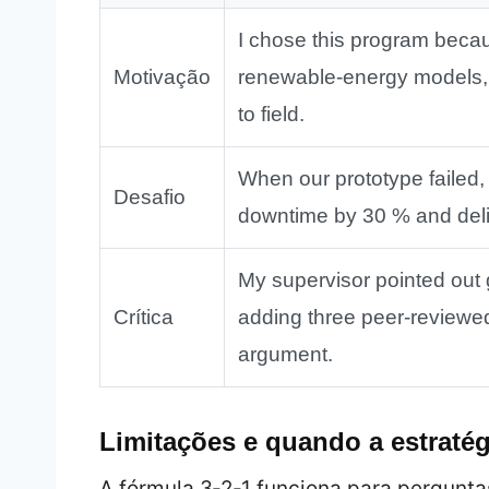
I chose this program becaus
Motivação
renewable‑energy models, 
to field.
When our prototype failed, 
Desafio
downtime by 30 % and deliv
My supervisor pointed out 
Crítica
adding three peer‑reviewe
argument.
Limitações e quando a estratég
A fórmula 3‑2‑1 funciona para pergun