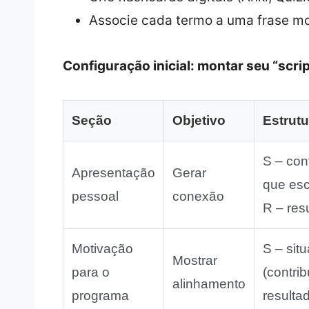
Associe cada termo a uma frase mo
Configuração inicial: montar seu “scrip
Seção
Objetivo
Estrutu
S – cont
Apresentação
Gerar
que esc
pessoal
conexão
R – res
Motivação
S – situ
Mostrar
para o
(contrib
alinhamento
programa
resulta