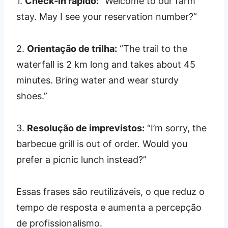
1.
Check‑in rápido:
“Welcome to our farm
stay. May I see your reservation number?”
2.
Orientação de trilha:
“The trail to the
waterfall is 2 km long and takes about 45
minutes. Bring water and wear sturdy
shoes.”
3.
Resolução de imprevistos:
“I’m sorry, the
barbecue grill is out of order. Would you
prefer a picnic lunch instead?”
Essas frases são reutilizáveis, o que reduz o
tempo de resposta e aumenta a percepção
de profissionalismo.