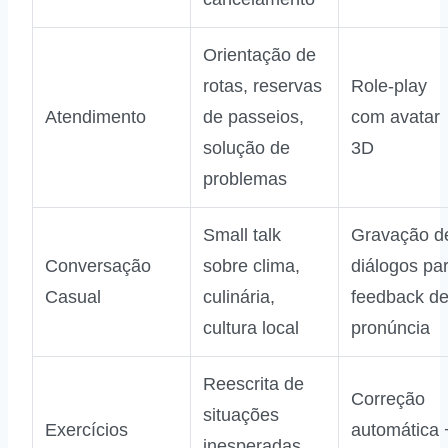
Orientação de
rotas, reservas
Role‑play
Atendimento
de passeios,
com avatar
solução de
3D
problemas
Small talk
Gravação d
Conversação
sobre clima,
diálogos pa
Casual
culinária,
feedback d
cultura local
pronúncia
Reescrita de
Correção
situações
Exercícios
automática 
inesperadas,