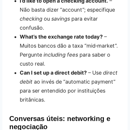
I’d like to open a checking account.
–
Não basta dizer “account”; especifique
checking
ou
savings
para evitar
confusão.
What’s the exchange rate today?
–
Muitos bancos dão a taxa “mid‑market”.
Pergunte
including fees
para saber o
custo real.
Can I set up a direct debit?
– Use
direct
debit
ao invés de “automatic payment”
para ser entendido por instituições
britânicas.
Conversas úteis: networking e
negociação