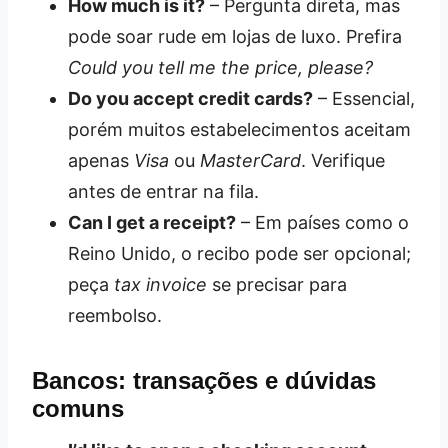
How much is it?
– Pergunta direta, mas
pode soar rude em lojas de luxo. Prefira
Could you tell me the price, please?
Do you accept credit cards?
– Essencial,
porém muitos estabelecimentos aceitam
apenas
Visa
ou
MasterCard
. Verifique
antes de entrar na fila.
Can I get a receipt?
– Em países como o
Reino Unido, o recibo pode ser opcional;
peça
tax invoice
se precisar para
reembolso.
Bancos: transações e dúvidas
comuns