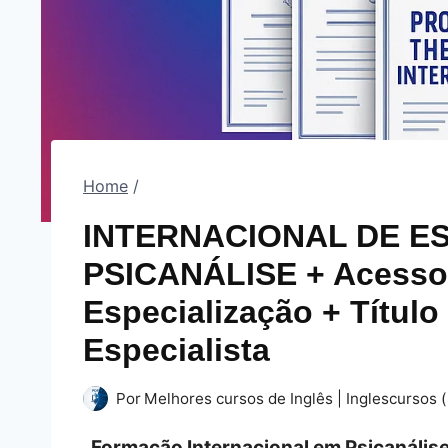
Home
/
INTERNACIONAL DE E
PSICANÁLISE + Acesso v
Especialização + Título
Especialista
Por
Melhores cursos de Inglês | Inglescursos (
Formação Internacional em Psicanálise