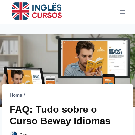
Pular
para
o
Conteúdo
Home
/
FAQ: Tudo sobre o
Curso Beway Idiomas
Por