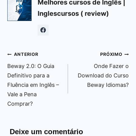
Melhores cursos de Inglês |
Inglescursos ( review)
Navegação
ANTERIOR
PRÓXIMO
de
Beway 2.0: O Guia
Onde Fazer o
Post
Definitivo para a
Download do Curso
Fluência em Inglês –
Beway Idiomas?
Vale a Pena
Comprar?
Deixe um comentário