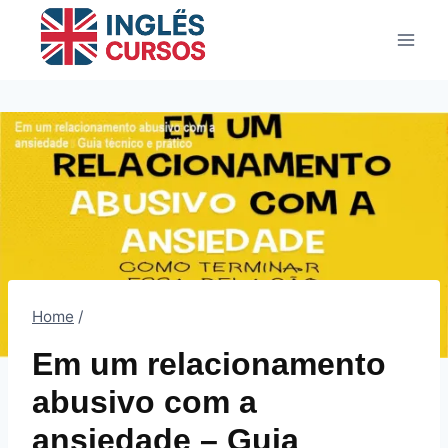
Pular
para
o
Conteúdo
Home
/
Em um relacionamento
abusivo com a
ansiedade – Guia