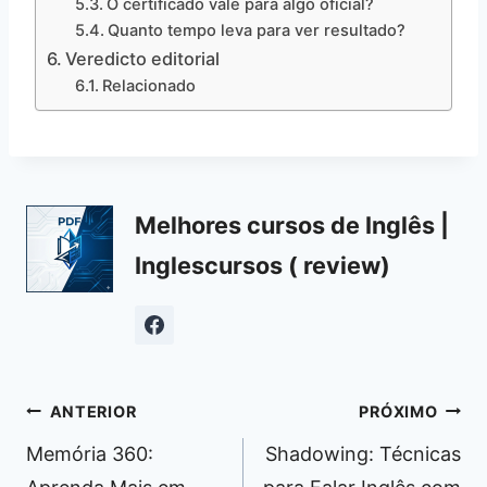
O certificado vale para algo oficial?
Quanto tempo leva para ver resultado?
Veredicto editorial
Relacionado
Melhores cursos de Inglês |
Inglescursos ( review)
Navegação
ANTERIOR
PRÓXIMO
de
Memória 360:
Shadowing: Técnicas
Post