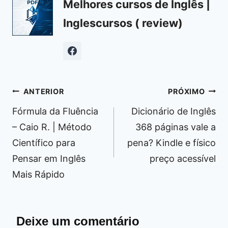
Melhores cursos de Inglês |
Inglescursos ( review)
Navegação
ANTERIOR
PRÓXIMO
de
Fórmula da Fluência
Dicionário de Inglês
Post
– Caio R. | Método
368 páginas vale a
Científico para
pena? Kindle e físico
Pensar em Inglês
preço acessível
Mais Rápido
Deixe um comentário