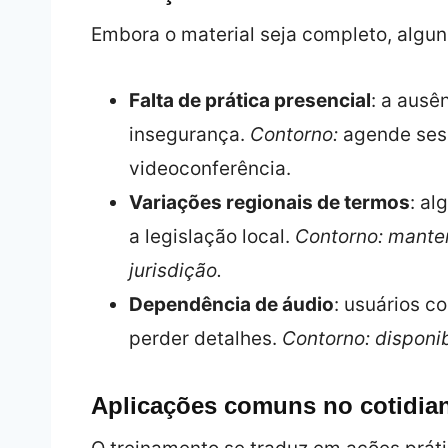
Embora o material seja completo, algu
Falta de prática presencial
: a ausê
insegurança.
Contorno:
agende sess
videoconferência.
Variações regionais de termos
: a
a legislação local.
Contorno: manten
jurisdição.
Dependência de áudio
: usuários 
perder detalhes.
Contorno: disponib
Aplicações comuns no cotidian