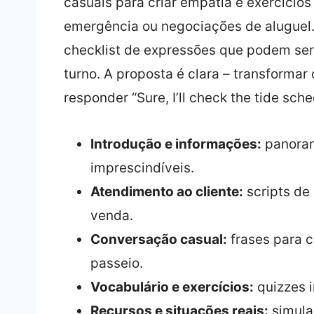
casuais para criar empatia e exercíci
emergência ou negociações de aluguel. 
checklist de expressões que podem se
turno. A proposta é clara – transforma
responder “Sure, I’ll check the tide sche
Introdução e informações:
panoram
imprescindíveis.
Atendimento ao cliente:
scripts de
venda.
Conversação casual:
frases para c
passeio.
Vocabulário e exercícios:
quizzes i
Recursos e situações reais:
simula