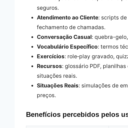
seguros.
Atendimento ao Cliente
: scripts d
fechamento de chamadas.
Conversação Casual
: quebra-gelo
Vocabulário Específico
: termos té
Exercícios
: role‑play gravado, qui
Recursos
: glossário PDF, planilha
situações reais.
Situações Reais
: simulações de e
preços.
Benefícios percebidos pelos u