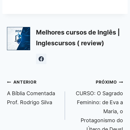
Melhores cursos de Inglês |
Inglescursos ( review)
Navegação
ANTERIOR
PRÓXIMO
de
A Bíblia Comentada
CURSO: O Sagrado
Post
Prof. Rodrigo Silva
Feminino: de Eva a
Maria, o
Protagonismo do
Útero de Deus!