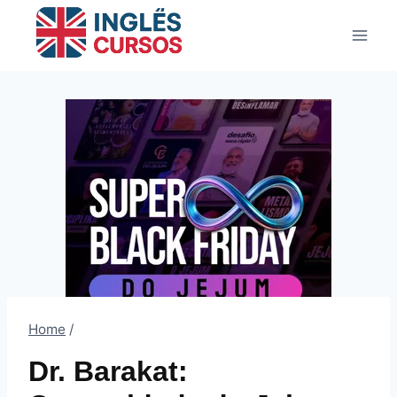
Pular
para
o
Conteúdo
Home
/
Dr. Barakat: