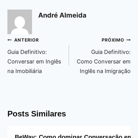
André Almeida
Navegação
ANTERIOR
PRÓXIMO
de
Guia Definitivo:
Guia Definitivo:
Post
Conversar em Inglês
Como Conversar em
na Imobiliária
Inglês na Imigração
Posts Similares
BeWay: Como dominar Conversação em In