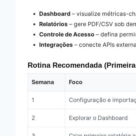
Dashboard
– visualize métricas-ch
Relatórios
– gere PDF/CSV sob de
Controle de Acesso
– defina permi
Integrações
– conecte APIs externa
Rotina Recomendada (Primeira
Semana
Foco
1
Configuração e importa
2
Explorar o Dashboard
3
Criar primeiro relatório