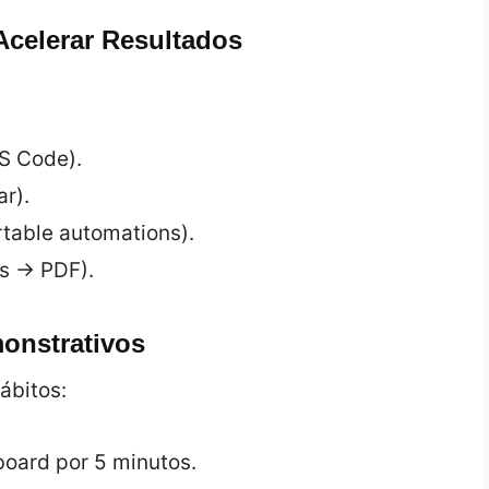
Acelerar Resultados
VS Code).
ar).
table automations).
es → PDF).
onstrativos
ábitos:
board por 5 minutos.