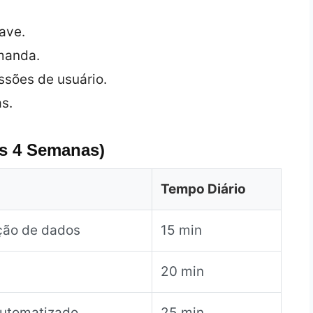
ave.
manda.
ssões de usuário.
s.
s 4 Semanas)
Tempo Diário
ção de dados
15 min
20 min
 automatizado
25 min