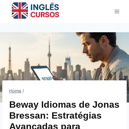
Pular
para
o
Conteúdo
Home
/
Beway Idiomas de Jonas
Bressan: Estratégias
Avançadas para