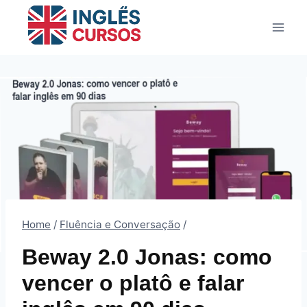
Pular
para
o
Conteúdo
Home
/
Fluência e Conversação
/
Beway 2.0 Jonas: como
vencer o platô e falar