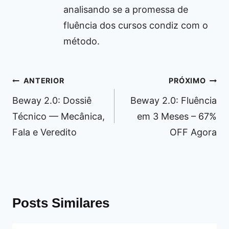
analisando se a promessa de
fluência dos cursos condiz com o
método.
Navegação
ANTERIOR
PRÓXIMO
de
Beway 2.0: Dossiê
Beway 2.0: Fluência
Post
Técnico — Mecânica,
em 3 Meses – 67%
Fala e Veredito
OFF Agora
Posts Similares