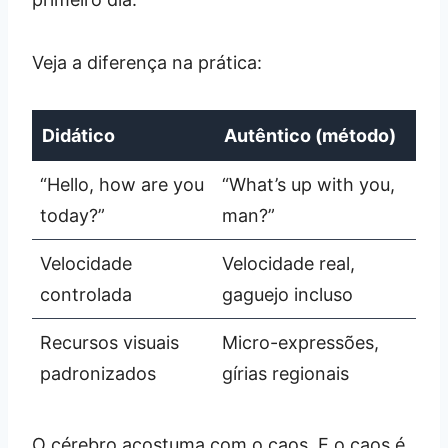
Veja a diferença na prática:
Didático
Autêntico (método)
“Hello, how are you
“What’s up with you,
today?”
man?”
Velocidade
Velocidade real,
controlada
gaguejo incluso
Recursos visuais
Micro-expressões,
padronizados
gírias regionais
O cérebro acostuma com o caos. E o caos é