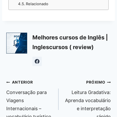
Relacionado
Melhores cursos de Inglês |
Inglescursos ( review)
Navegação
ANTERIOR
PRÓXIMO
de
Conversação para
Leitura Gradativa:
Post
Viagens
Aprenda vocabulário
Internacionais –
e interpretação
vocabulário turístico
rápido