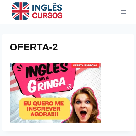
Pular
para
o
Conteúdo
OFERTA-2