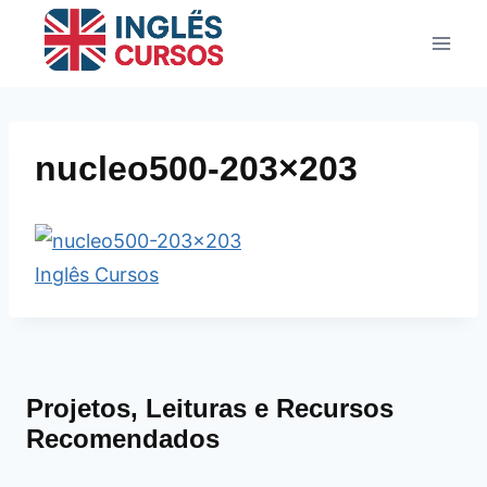
Pular
para
o
Conteúdo
nucleo500-203×203
Projetos, Leituras e Recursos
Recomendados