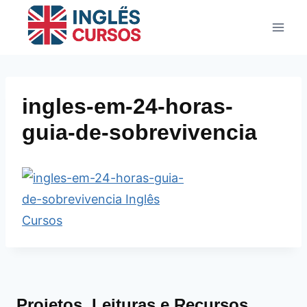
Pular
para
o
Conteúdo
ingles-em-24-horas-
guia-de-sobrevivencia
Projetos, Leituras e Recursos