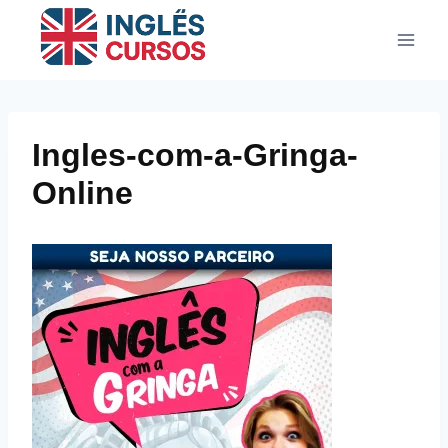
Pular
para
o
Conteúdo
Ingles-com-a-Gringa-
Online