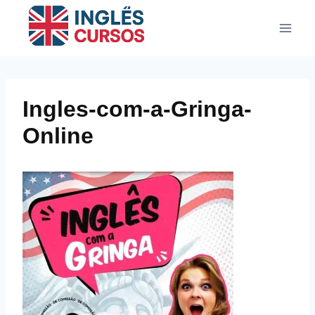
Pular
para
o
Conteúdo
Ingles-com-a-Gringa-
Online