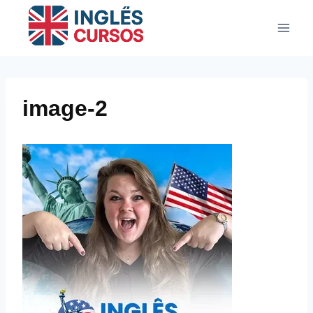
Pular
para
o
Conteúdo
image-2