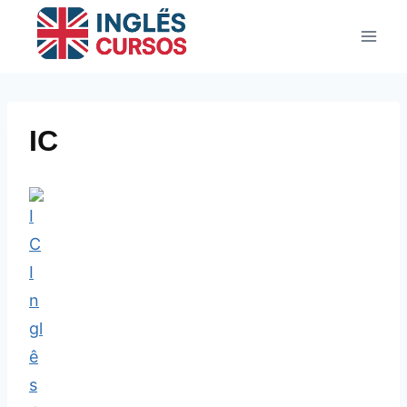
Pular
para
o
Conteúdo
IC