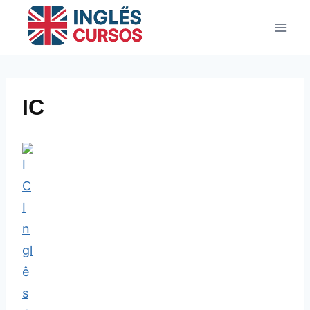
Pular
para
o
Conteúdo
IC