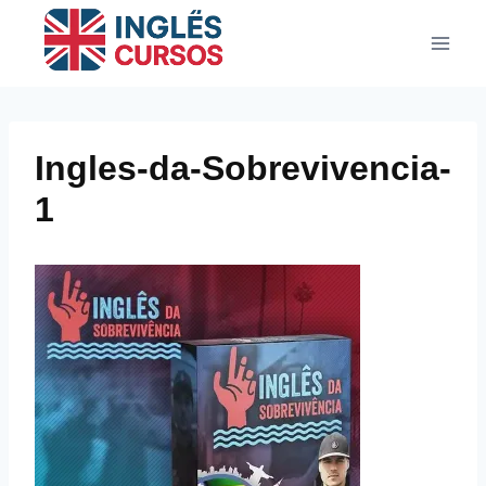
Pular
para
o
Conteúdo
Ingles-da-Sobrevivencia-
1