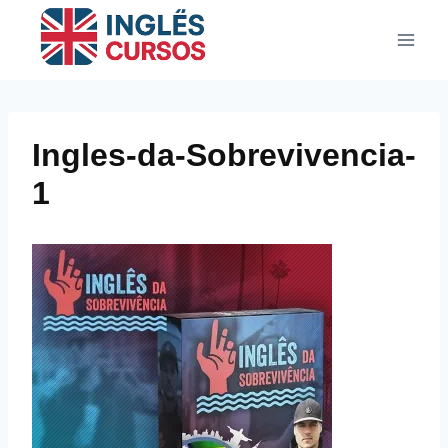
Pular
para
o
Conteúdo
Ingles-da-Sobrevivencia-
1